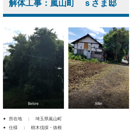
解体工事：嵐山町 ｓさま邸
Before
After
所在地 ： 埼玉県嵐山町
仕様 ： 樹木伐採・抜根