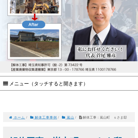
メニュー（タッチすると開きます）
ホーム
/
解体工事事例
/
嵐山
/
解体工事：嵐山町 ｓさま邸