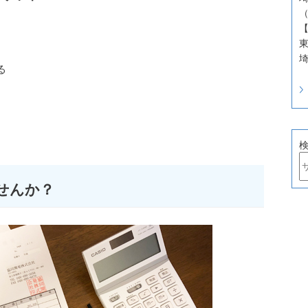
（
東
埼
る
せんか？