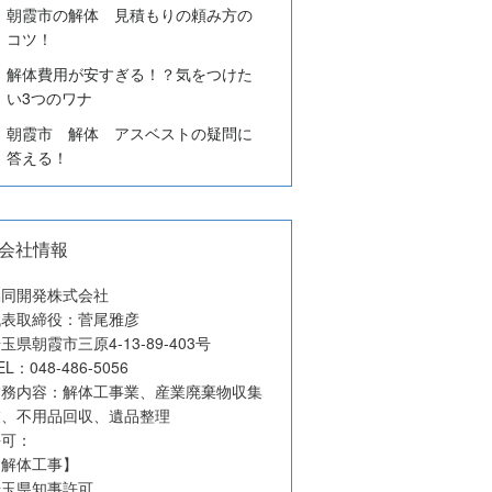
朝霞市の解体 見積もりの頼み方の
コツ！
解体費用が安すぎる！？気をつけた
い3つのワナ
朝霞市 解体 アスベストの疑問に
答える！
会社情報
協同開発株式会社
代表取締役：菅尾雅彦
玉県朝霞市三原4-13-89-403号
EL：048-486-5056
業務内容：解体工事業、産業廃棄物収集
業、不用品回収、遺品整理
許可：
【解体工事】
埼玉県知事許可