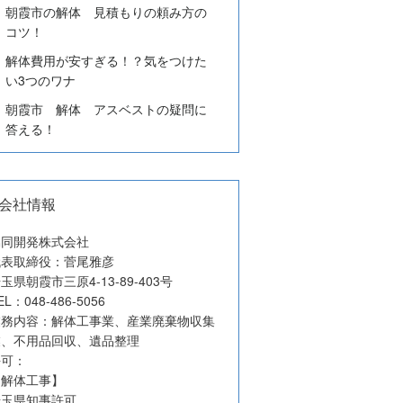
朝霞市の解体 見積もりの頼み方の
コツ！
解体費用が安すぎる！？気をつけた
い3つのワナ
朝霞市 解体 アスベストの疑問に
答える！
会社情報
協同開発株式会社
代表取締役：菅尾雅彦
玉県朝霞市三原4-13-89-403号
EL：048-486-5056
業務内容：解体工事業、産業廃棄物収集
業、不用品回収、遺品整理
許可：
【解体工事】
埼玉県知事許可