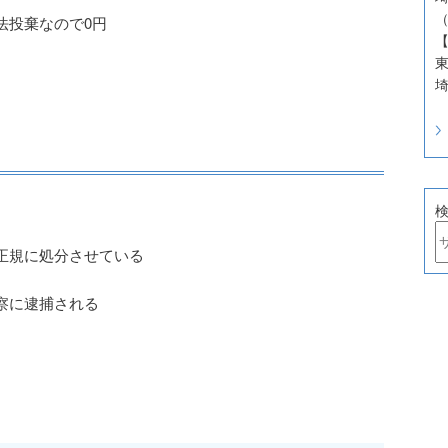
（
法投棄なので0円
東
埼
正規に処分させている
察に逮捕される